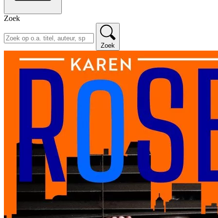
Zoek
Zoek