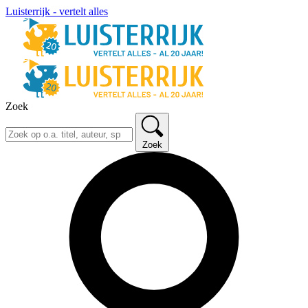
Luisterrijk - vertelt alles
Zoek
Zoek