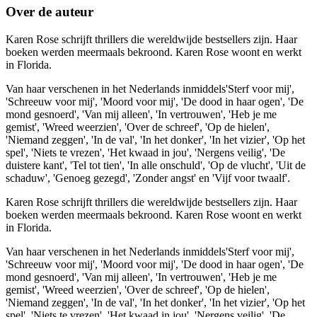
Over de auteur
Karen Rose schrijft thrillers die wereldwijde bestsellers zijn. Haar
boeken werden meermaals bekroond. Karen Rose woont en werkt
in Florida.
Van haar verschenen in het Nederlands inmiddels'Sterf voor mij',
'Schreeuw voor mij', 'Moord voor mij', 'De dood in haar ogen', 'De
mond gesnoerd', 'Van mij alleen', 'In vertrouwen', 'Heb je me
gemist', 'Wreed weerzien', 'Over de schreef', 'Op de hielen',
'Niemand zeggen', 'In de val', 'In het donker', 'In het vizier', 'Op het
spel', 'Niets te vrezen', 'Het kwaad in jou', 'Nergens veilig', 'De
duistere kant', 'Tel tot tien', 'In alle onschuld', 'Op de vlucht', 'Uit de
schaduw', 'Genoeg gezegd', 'Zonder angst' en 'Vijf voor twaalf'.
Karen Rose schrijft thrillers die wereldwijde bestsellers zijn. Haar
boeken werden meermaals bekroond. Karen Rose woont en werkt
in Florida.
Van haar verschenen in het Nederlands inmiddels'Sterf voor mij',
'Schreeuw voor mij', 'Moord voor mij', 'De dood in haar ogen', 'De
mond gesnoerd', 'Van mij alleen', 'In vertrouwen', 'Heb je me
gemist', 'Wreed weerzien', 'Over de schreef', 'Op de hielen',
'Niemand zeggen', 'In de val', 'In het donker', 'In het vizier', 'Op het
spel', 'Niets te vrezen', 'Het kwaad in jou', 'Nergens veilig', 'De