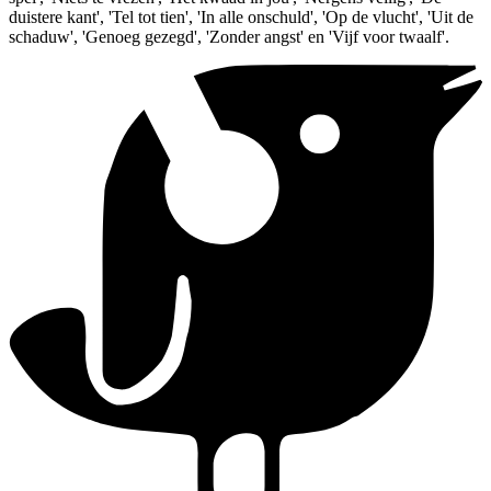
duistere kant', 'Tel tot tien', 'In alle onschuld', 'Op de vlucht', 'Uit de
schaduw', 'Genoeg gezegd', 'Zonder angst' en 'Vijf voor twaalf'.