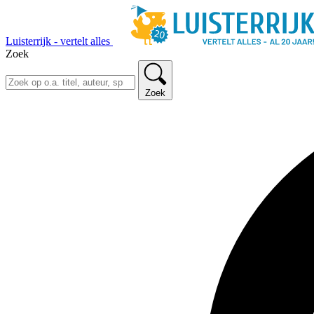
Luisterrijk - vertelt alles
Zoek
Zoek