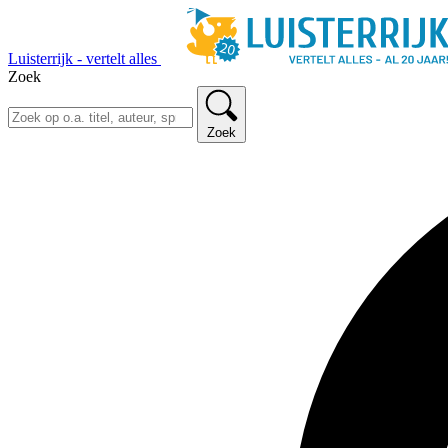
Luisterrijk - vertelt alles
Zoek
Zoek