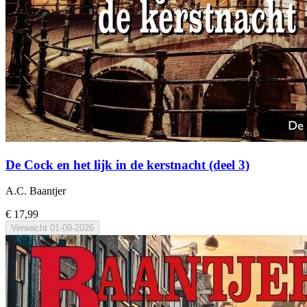
De Cock en het lijk in de kerstnacht (deel 3)
A.C. Baantjer
€ 17,99
Verwacht
01-09-2026