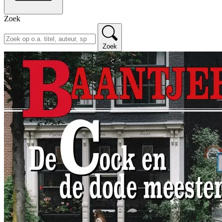
Zoek
Zoek