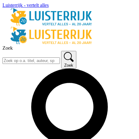
Luisterrijk - vertelt alles
Zoek
Zoek