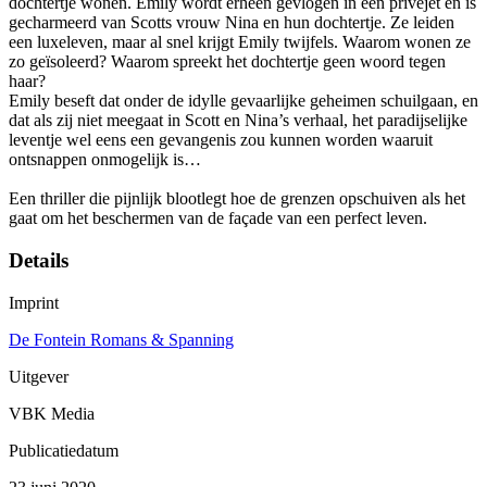
dochtertje wonen. Emily wordt erheen gevlogen in een privéjet en is
gecharmeerd van Scotts vrouw Nina en hun dochtertje. Ze leiden
een luxeleven, maar al snel krijgt Emily twijfels. Waarom wonen ze
zo geïsoleerd? Waarom spreekt het dochtertje geen woord tegen
haar?
Emily beseft dat onder de idylle gevaarlijke geheimen schuilgaan, en
dat als zij niet meegaat in Scott en Nina’s verhaal, het paradijselijke
leventje wel eens een gevangenis zou kunnen worden waaruit
ontsnappen onmogelijk is…
Een thriller die pijnlijk blootlegt hoe de grenzen opschuiven als het
gaat om het beschermen van de façade van een perfect leven.
Details
Imprint
De Fontein Romans & Spanning
Uitgever
VBK Media
Publicatiedatum