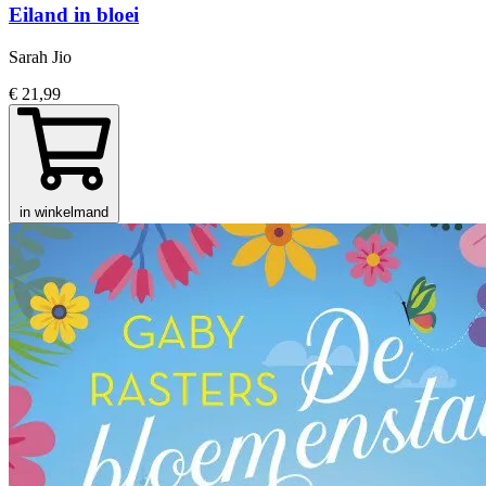
Eiland in bloei
Sarah Jio
€ 21,99
in winkelmand