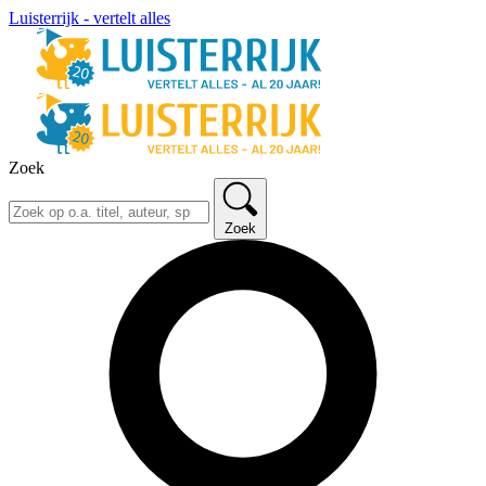
Luisterrijk - vertelt alles
Zoek
Zoek