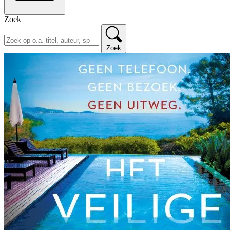
Zoek
Zoek