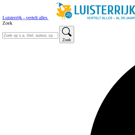
Luisterrijk - vertelt alles
Zoek
Zoek