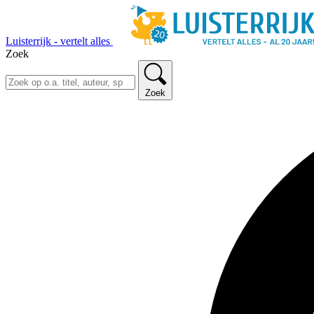
Luisterrijk - vertelt alles
Zoek
Zoek