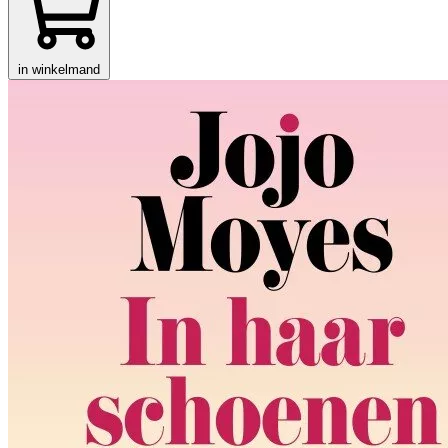
in winkelmand