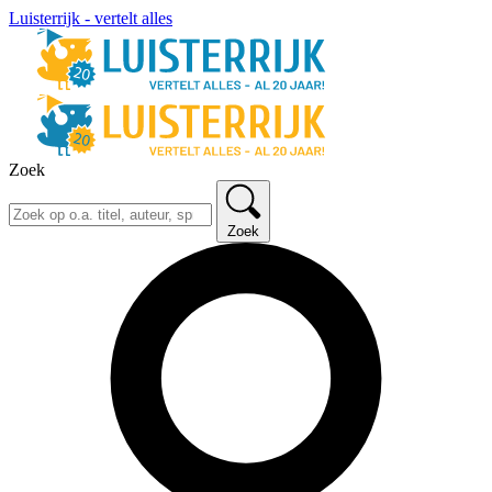
Luisterrijk - vertelt alles
Zoek
Zoek