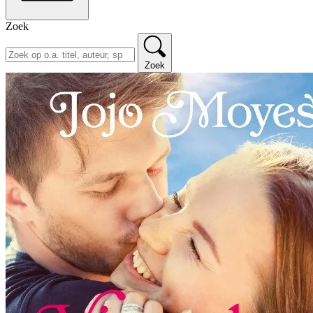
Zoek
Zoek