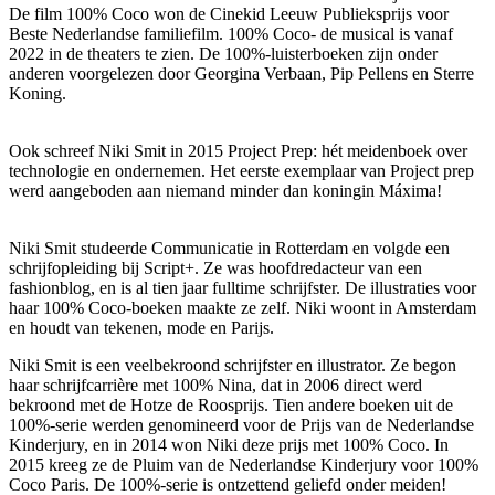
De film 100% Coco won de Cinekid Leeuw Publieksprijs voor
Beste Nederlandse familiefilm. 100% Coco- de musical is vanaf
2022 in de theaters te zien. De 100%-luisterboeken zijn onder
anderen voorgelezen door Georgina Verbaan, Pip Pellens en Sterre
Koning.
Ook schreef Niki Smit in 2015 Project Prep: hét meidenboek over
technologie en ondernemen. Het eerste exemplaar van Project prep
werd aangeboden aan niemand minder dan koningin Máxima!
Niki Smit studeerde Communicatie in Rotterdam en volgde een
schrijfopleiding bij Script+. Ze was hoofdredacteur van een
fashionblog, en is al tien jaar fulltime schrijfster. De illustraties voor
haar 100% Coco-boeken maakte ze zelf. Niki woont in Amsterdam
en houdt van tekenen, mode en Parijs.
Niki Smit is een veelbekroond schrijfster en illustrator. Ze begon
haar schrijfcarrière met 100% Nina, dat in 2006 direct werd
bekroond met de Hotze de Roosprijs. Tien andere boeken uit de
100%-serie werden genomineerd voor de Prijs van de Nederlandse
Kinderjury, en in 2014 won Niki deze prijs met 100% Coco. In
2015 kreeg ze de Pluim van de Nederlandse Kinderjury voor 100%
Coco Paris. De 100%-serie is ontzettend geliefd onder meiden!