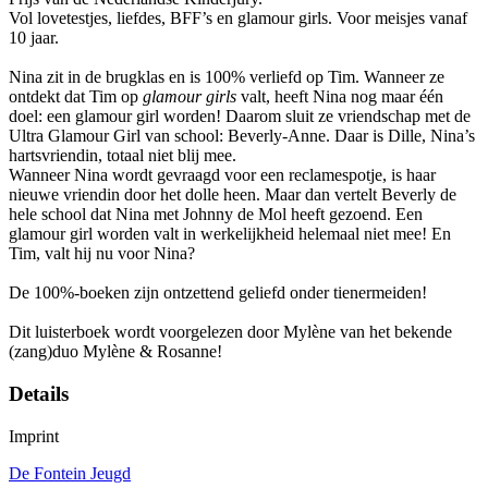
Vol lovetestjes, liefdes, BFF’s en glamour girls. Voor meisjes vanaf
10 jaar.
Nina zit in de brugklas en is 100% verliefd op Tim. Wanneer ze
ontdekt dat Tim op
glamour girls
valt, heeft Nina nog maar één
doel: een glamour girl worden! Daarom sluit ze vriendschap met de
Ultra Glamour Girl van school: Beverly-Anne. Daar is Dille, Nina’s
hartsvriendin, totaal niet blij mee.
Wanneer Nina wordt gevraagd voor een reclamespotje, is haar
nieuwe vriendin door het dolle heen. Maar dan vertelt Beverly de
hele school dat Nina met Johnny de Mol heeft gezoend. Een
glamour girl worden valt in werkelijkheid helemaal niet mee! En
Tim, valt hij nu voor Nina?
De 100%-boeken zijn ontzettend geliefd onder tienermeiden!
Dit luisterboek wordt voorgelezen door Mylène van het bekende
(zang)duo Mylène & Rosanne!
Details
Imprint
De Fontein Jeugd