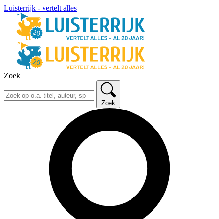
Luisterrijk - vertelt alles
Zoek
Zoek