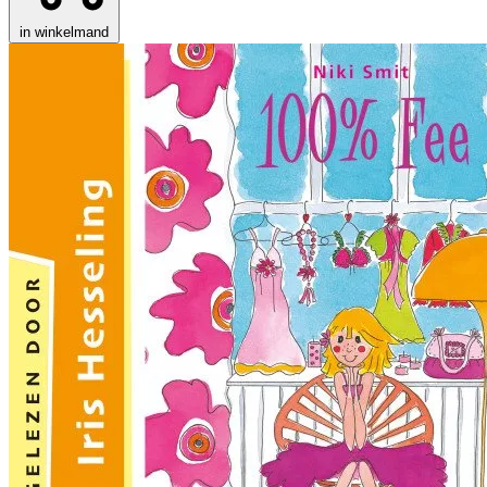
in winkelmand