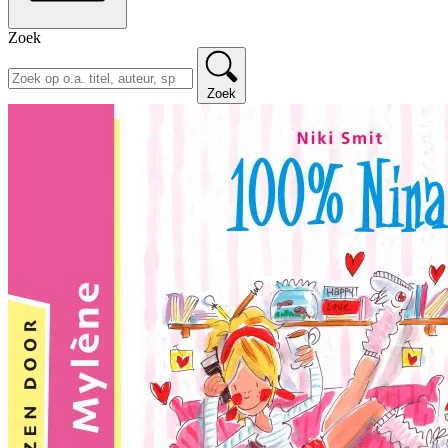
Zoek
Zoek