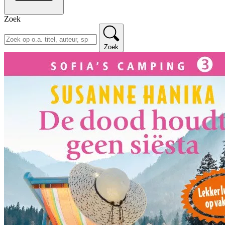
Zoek
Zoek