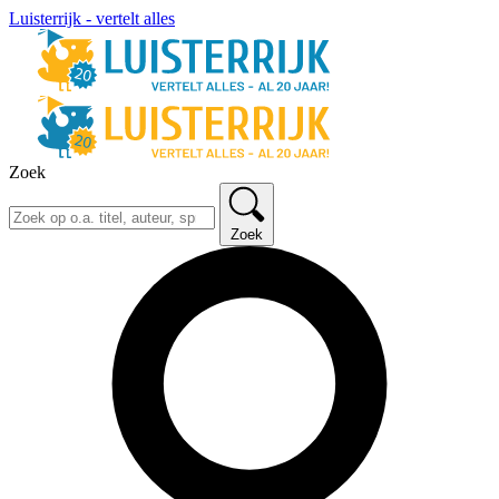
Luisterrijk - vertelt alles
Zoek
Zoek