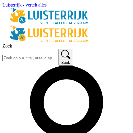
Luisterrijk - vertelt alles
Zoek
Zoek