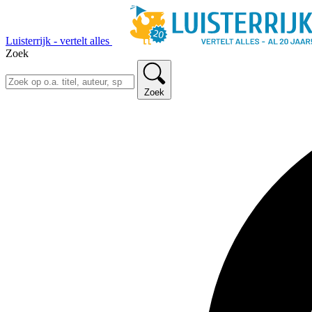
Luisterrijk - vertelt alles
Zoek
Zoek