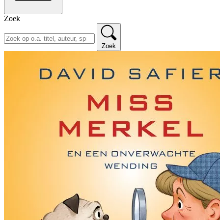
Zoek
Zoek