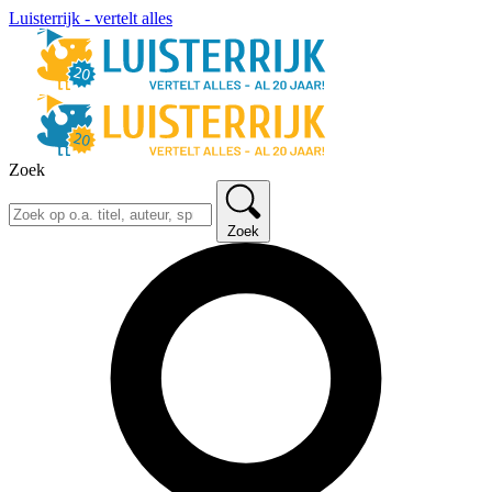
Luisterrijk - vertelt alles
Zoek
Zoek