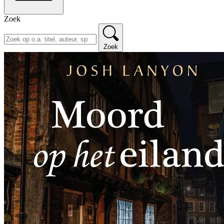
Zoek
Zoek