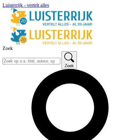
Luisterrijk - vertelt alles
Zoek
Zoek