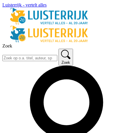
Luisterrijk - vertelt alles
Zoek
Zoek