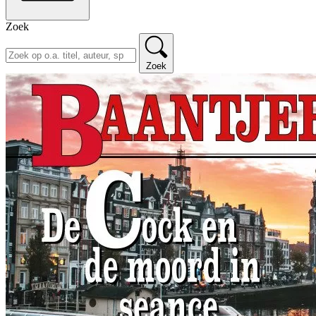
Zoek
Zoek