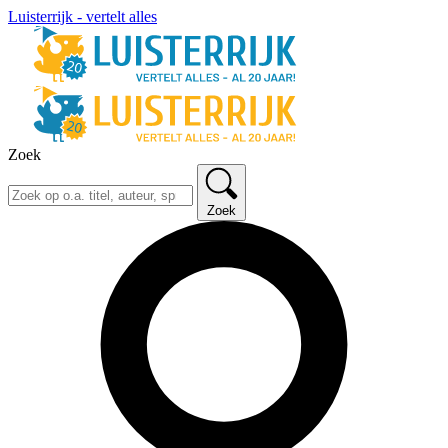
Luisterrijk - vertelt alles
Zoek
Zoek