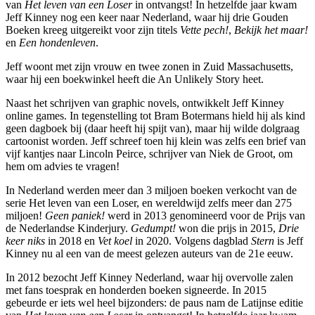
van
Het leven van een Loser
in ontvangst! In hetzelfde jaar kwam
Jeff Kinney nog een keer naar Nederland, waar hij drie Gouden
Boeken kreeg uitgereikt voor zijn titels
Vette pech!
,
Bekijk het maar!
en
Een hondenleven
.
Jeff woont met zijn vrouw en twee zonen in Zuid Massachusetts,
waar hij een boekwinkel heeft die An Unlikely Story heet.
Naast het schrijven van graphic novels, ontwikkelt Jeff Kinney
online games. In tegenstelling tot Bram Botermans hield hij als kind
geen dagboek bij (daar heeft hij spijt van), maar hij wilde dolgraag
cartoonist worden. Jeff schreef toen hij klein was zelfs een brief van
vijf kantjes naar Lincoln Peirce, schrijver van Niek de Groot, om
hem om advies te vragen!
In Nederland werden meer dan 3 miljoen boeken verkocht van de
serie Het leven van een Loser, en wereldwijd zelfs meer dan 275
miljoen!
Geen paniek!
werd in 2013 genomineerd voor de Prijs van
de Nederlandse Kinderjury.
Gedumpt!
won die prijs in 2015,
Drie
keer niks
in 2018 en
Vet koel
in 2020. Volgens dagblad
Stern
is Jeff
Kinney nu al een van de meest gelezen auteurs van de 21e eeuw.
In 2012 bezocht Jeff Kinney Nederland, waar hij overvolle zalen
met fans toesprak en honderden boeken signeerde. In 2015
gebeurde er iets wel heel bijzonders: de paus nam de Latijnse editie