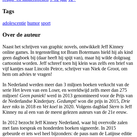
Tags
adolescentie
humor
sport
Over de auteur
Naast het schrijven van graphic novels, ontwikkelt Jeff Kinney
online games. In tegenstelling tot Bram Botermans hield hij als kind
geen dagboek bij (daar heeft hij spijt van), maar hij wilde dolgraag
cartoonist worden. Jeff schreef toen hij klein was zelfs een brief van
vijf kantjes naar Lincoln Peirce, schrijver van Niek de Groot, om
hem om advies te vragen!
In Nederland werden meer dan 3 miljoen boeken verkocht van de
serie Het leven van een Loser, en wereldwijd zelfs meer dan 275
miljoen!
Geen paniek!
werd in 2013 genomineerd voor de Prijs van
de Nederlandse Kinderjury.
Gedumpt!
won die prijs in 2015,
Drie
keer niks
in 2018 en
Vet koel
in 2020. Volgens dagblad
Stern
is Jeff
Kinney nu al een van de meest gelezen auteurs van de 21e eeuw.
In 2012 bezocht Jeff Kinney Nederland, waar hij overvolle zalen
met fans toesprak en honderden boeken signeerde. In 2015
gebeurde er iets wel heel bijzonders: de paus nam de Latijnse editie