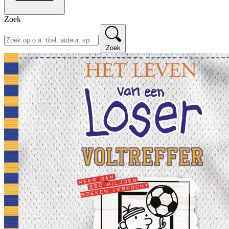
Zoek
Zoek