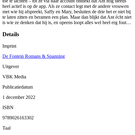
toe te lachten – tot ze via haar account ontdekt dat Ant nog steeds
heel actief is op de app. Als ze contact legt met de andere vrouwen
met wie hij afspreekt, Saffy en Mary, besluiten de drie het er niet bij
te laten zitten en beramen een plan. Maar dan blijkt dat Ant écht niet
is wie ze denken dat hij is, en opeens loopt alles wel heel erg fout…
Details
Imprint
De Fontein Romans & Spanning
Uitgever
VBK Media
Publicatiedatum
1 december 2022
ISBN
9789026163302
Taal