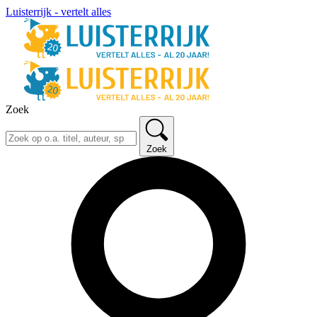
Luisterrijk - vertelt alles
Zoek
Zoek