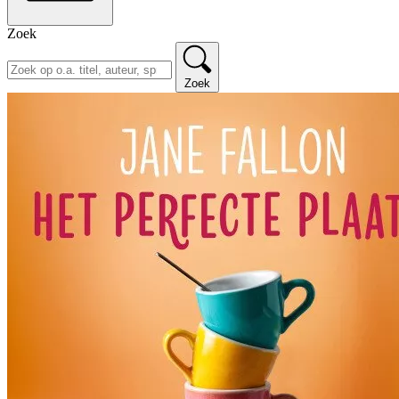
Zoek
Zoek