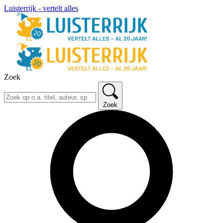
Luisterrijk - vertelt alles
Zoek
Zoek