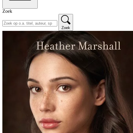
Zoek
Zoek