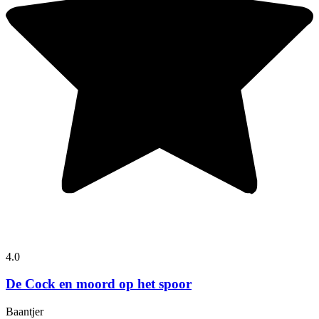
4.0
De Cock en moord op het spoor
Baantjer