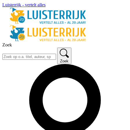
Luisterrijk - vertelt alles
Zoek
Zoek