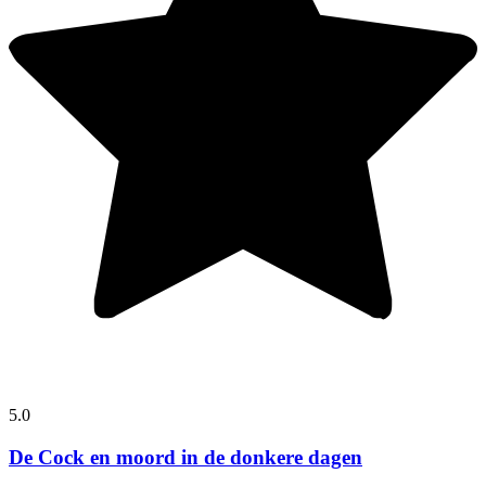
5.0
De Cock en moord in de donkere dagen