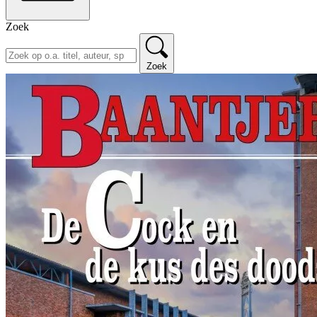
Zoek
Zoek