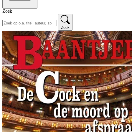
Zoek
Zoek