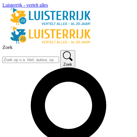
Luisterrijk - vertelt alles
Zoek
Zoek