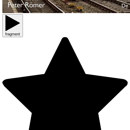
fragment