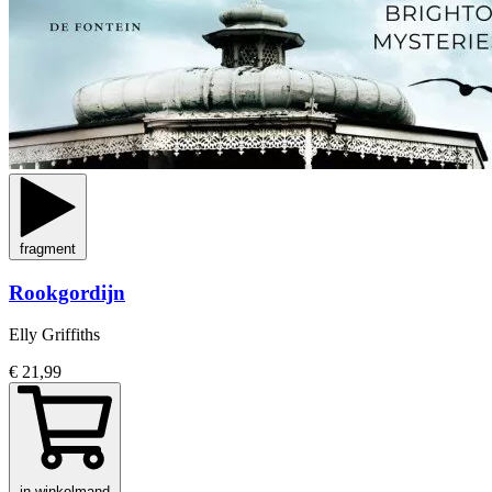
fragment
Rookgordijn
Elly Griffiths
€ 21,99
in winkelmand