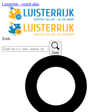
Luisterrijk - vertelt alles
Zoek
Zoek