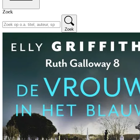
Zoek
Zoek