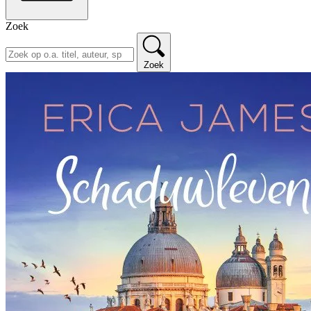
Zoek
Zoek