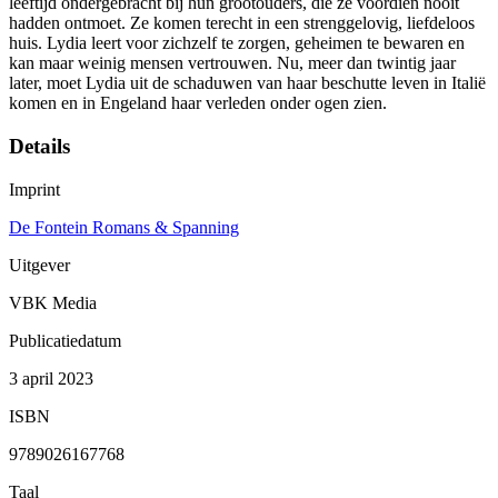
leeftijd ondergebracht bij hun grootouders, die ze voordien nooit
hadden ontmoet. Ze komen terecht in een strenggelovig, liefdeloos
huis. Lydia leert voor zichzelf te zorgen, geheimen te bewaren en
kan maar weinig mensen vertrouwen. Nu, meer dan twintig jaar
later, moet Lydia uit de schaduwen van haar beschutte leven in Italië
komen en in Engeland haar verleden onder ogen zien.
Details
Imprint
De Fontein Romans & Spanning
Uitgever
VBK Media
Publicatiedatum
3 april 2023
ISBN
9789026167768
Taal