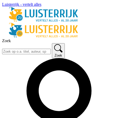
Luisterrijk - vertelt alles
Zoek
Zoek