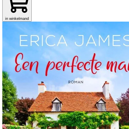
in winkelmand