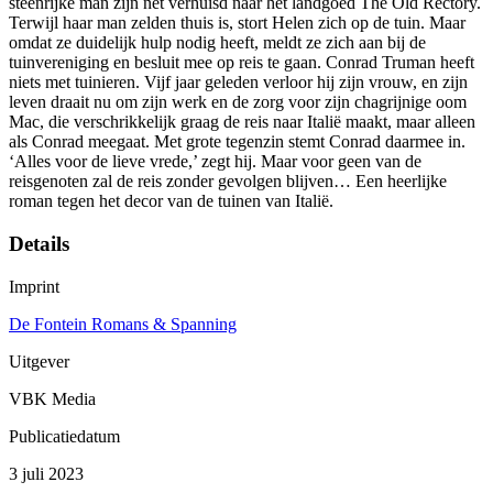
steenrijke man zijn net verhuisd naar het landgoed The Old Rectory.
Terwijl haar man zelden thuis is, stort Helen zich op de tuin. Maar
omdat ze duidelijk hulp nodig heeft, meldt ze zich aan bij de
tuinvereniging en besluit mee op reis te gaan. Conrad Truman heeft
niets met tuinieren. Vijf jaar geleden verloor hij zijn vrouw, en zijn
leven draait nu om zijn werk en de zorg voor zijn chagrijnige oom
Mac, die verschrikkelijk graag de reis naar Italië maakt, maar alleen
als Conrad meegaat. Met grote tegenzin stemt Conrad daarmee in.
‘Alles voor de lieve vrede,’ zegt hij. Maar voor geen van de
reisgenoten zal de reis zonder gevolgen blijven… Een heerlijke
roman tegen het decor van de tuinen van Italië.
Details
Imprint
De Fontein Romans & Spanning
Uitgever
VBK Media
Publicatiedatum
3 juli 2023