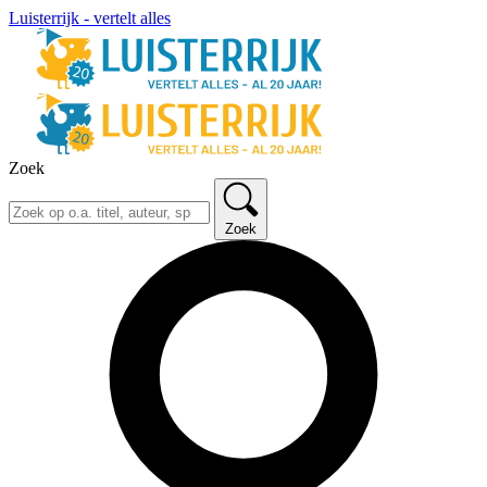
Luisterrijk - vertelt alles
Zoek
Zoek