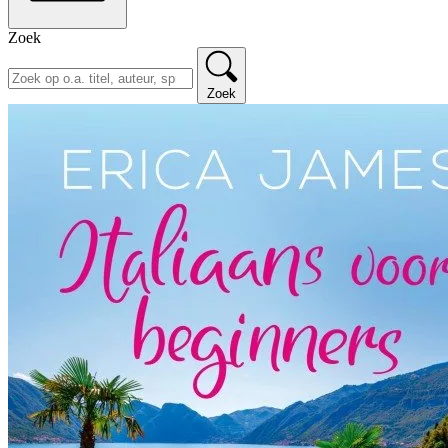
Zoek
Zoek