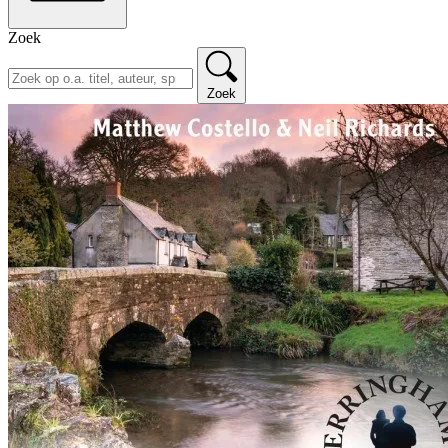
Zoek
Zoek