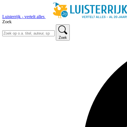
Luisterrijk - vertelt alles
Zoek
Zoek