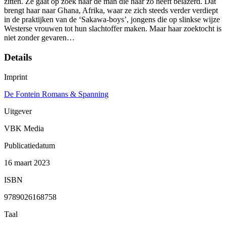
zitten. Ze gaat op zoek naar de man die haar zo heeft belazerd. Dat
brengt haar naar Ghana, Afrika, waar ze zich steeds verder verdiept
in de praktijken van de ‘Sakawa-boys’, jongens die op slinkse wijze
Westerse vrouwen tot hun slachtoffer maken. Maar haar zoektocht is
niet zonder gevaren…
Details
Imprint
De Fontein Romans & Spanning
Uitgever
VBK Media
Publicatiedatum
16 maart 2023
ISBN
9789026168758
Taal