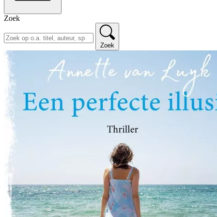
Zoek
Zoek