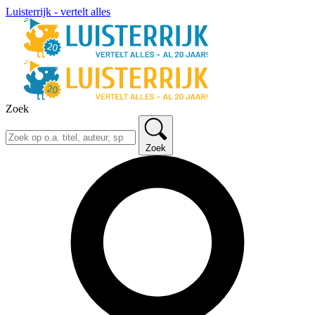
Luisterrijk - vertelt alles
Zoek
Zoek