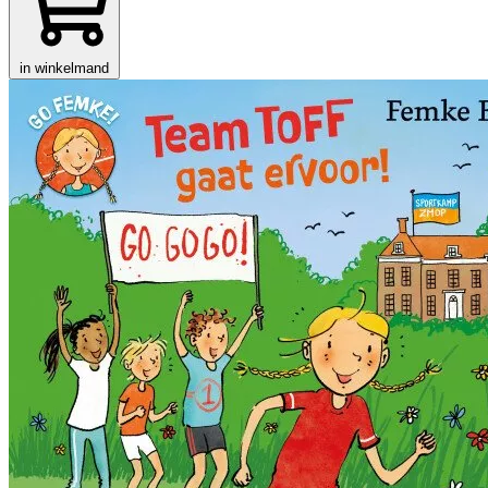
in winkelmand