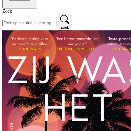
Zoek
Zoek