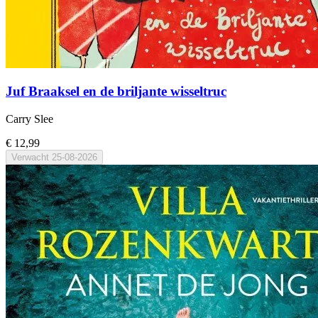
Juf Braaksel en de briljante wisseltruc
Carry Slee
€ 12,99
Verwacht
25-08-2026