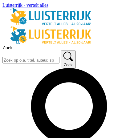
Luisterrijk - vertelt alles
Zoek
Zoek