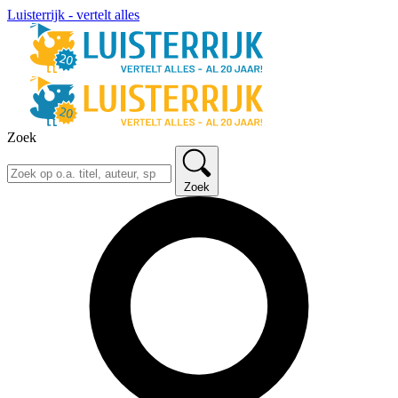
Luisterrijk - vertelt alles
Zoek
Zoek