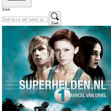
Zoek
Zoek