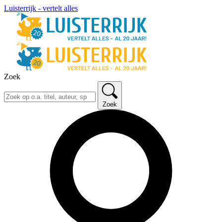
Luisterrijk - vertelt alles
Zoek
Zoek