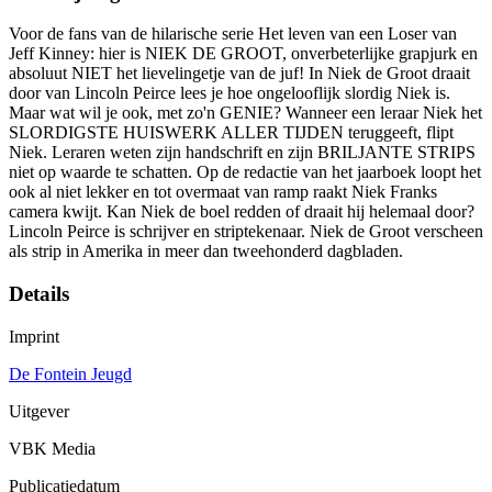
Voor de fans van de hilarische serie Het leven van een Loser van
Jeff Kinney: hier is NIEK DE GROOT, onverbeterlijke grapjurk en
absoluut NIET het lievelingetje van de juf! In Niek de Groot draait
door van Lincoln Peirce lees je hoe ongelooflijk slordig Niek is.
Maar wat wil je ook, met zo'n GENIE? Wanneer een leraar Niek het
SLORDIGSTE HUISWERK ALLER TIJDEN teruggeeft, flipt
Niek. Leraren weten zijn handschrift en zijn BRILJANTE STRIPS
niet op waarde te schatten. Op de redactie van het jaarboek loopt het
ook al niet lekker en tot overmaat van ramp raakt Niek Franks
camera kwijt. Kan Niek de boel redden of draait hij helemaal door?
Lincoln Peirce is schrijver en striptekenaar. Niek de Groot verscheen
als strip in Amerika in meer dan tweehonderd dagbladen.
Details
Imprint
De Fontein Jeugd
Uitgever
VBK Media
Publicatiedatum