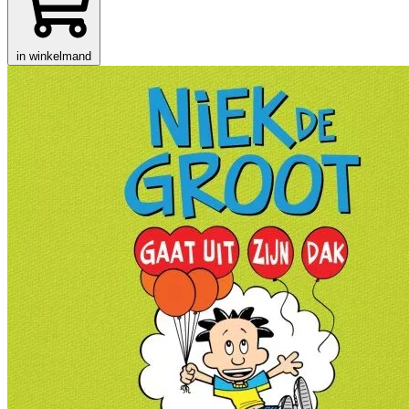
in winkelmand