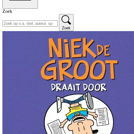
Zoek
Zoek