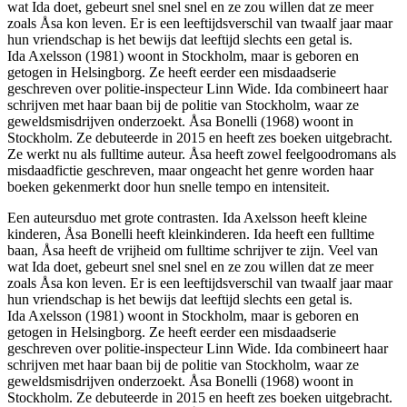
wat Ida doet, gebeurt snel snel snel en ze zou willen dat ze meer
zoals Åsa kon leven. Er is een leeftijdsverschil van twaalf jaar maar
hun vriendschap is het bewijs dat leeftijd slechts een getal is.
Ida Axelsson (1981) woont in Stockholm, maar is geboren en
getogen in Helsingborg. Ze heeft eerder een misdaadserie
geschreven over politie-inspecteur Linn Wide. Ida combineert haar
schrijven met haar baan bij de politie van Stockholm, waar ze
geweldsmisdrijven onderzoekt. Åsa Bonelli (1968) woont in
Stockholm. Ze debuteerde in 2015 en heeft zes boeken uitgebracht.
Ze werkt nu als fulltime auteur. Åsa heeft zowel feelgoodromans als
misdaadfictie geschreven, maar ongeacht het genre worden haar
boeken gekenmerkt door hun snelle tempo en intensiteit.
Een auteursduo met grote contrasten. Ida Axelsson heeft kleine
kinderen, Åsa Bonelli heeft kleinkinderen. Ida heeft een fulltime
baan, Åsa heeft de vrijheid om fulltime schrijver te zijn. Veel van
wat Ida doet, gebeurt snel snel snel en ze zou willen dat ze meer
zoals Åsa kon leven. Er is een leeftijdsverschil van twaalf jaar maar
hun vriendschap is het bewijs dat leeftijd slechts een getal is.
Ida Axelsson (1981) woont in Stockholm, maar is geboren en
getogen in Helsingborg. Ze heeft eerder een misdaadserie
geschreven over politie-inspecteur Linn Wide. Ida combineert haar
schrijven met haar baan bij de politie van Stockholm, waar ze
geweldsmisdrijven onderzoekt. Åsa Bonelli (1968) woont in
Stockholm. Ze debuteerde in 2015 en heeft zes boeken uitgebracht.