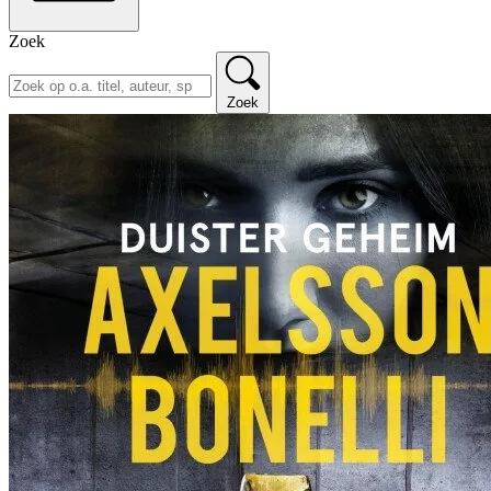
Zoek
Zoek