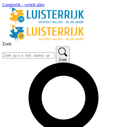
Luisterrijk - vertelt alles
Zoek
Zoek