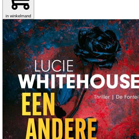
in winkelmand