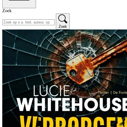
Zoek
Zoek