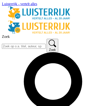
Luisterrijk - vertelt alles
Zoek
Zoek