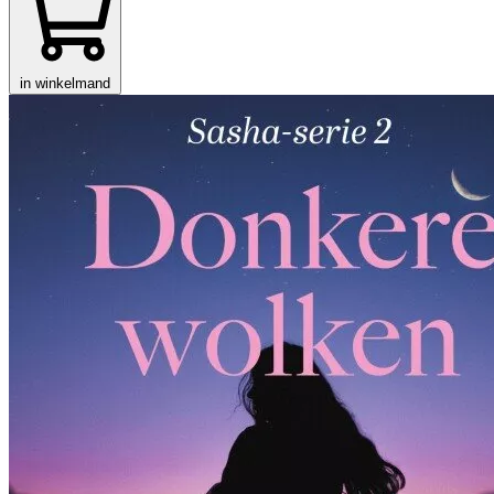
in winkelmand