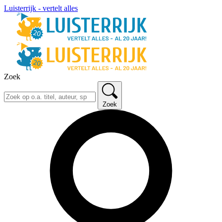
Luisterrijk - vertelt alles
Zoek
Zoek