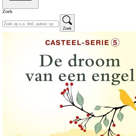
Zoek
Zoek