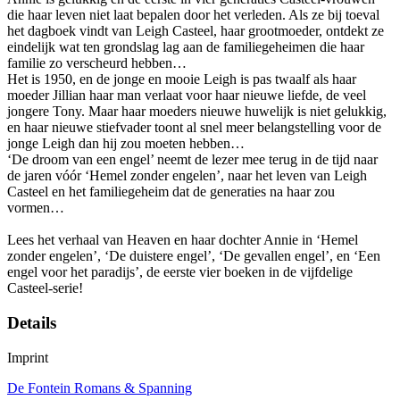
die haar leven niet laat bepalen door het verleden. Als ze bij toeval
het dagboek vindt van Leigh Casteel, haar grootmoeder, ontdekt ze
eindelijk wat ten grondslag lag aan de familiegeheimen die haar
familie zo verscheurd hebben…
Het is 1950, en de jonge en mooie Leigh is pas twaalf als haar
moeder Jillian haar man verlaat voor haar nieuwe liefde, de veel
jongere Tony. Maar haar moeders nieuwe huwelijk is niet gelukkig,
en haar nieuwe stiefvader toont al snel meer belangstelling voor de
jonge Leigh dan hij zou moeten hebben…
‘De droom van een engel’ neemt de lezer mee terug in de tijd naar
de jaren vóór ‘Hemel zonder engelen’, naar het leven van Leigh
Casteel en het familiegeheim dat de generaties na haar zou
vormen…
Lees het verhaal van Heaven en haar dochter Annie in ‘Hemel
zonder engelen’, ‘De duistere engel’, ‘De gevallen engel’, en ‘Een
engel voor het paradijs’, de eerste vier boeken in de vijfdelige
Casteel-serie!
Details
Imprint
De Fontein Romans & Spanning