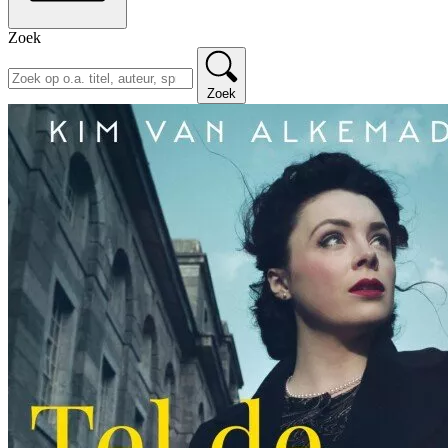
Zoek
Zoek