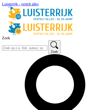
Luisterrijk - vertelt alles
Zoek
Zoek