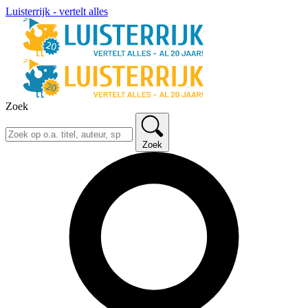
Luisterrijk - vertelt alles
Zoek
Zoek