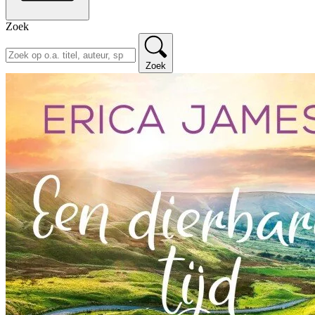
Zoek
Zoek