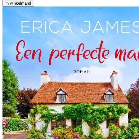
in winkelmand