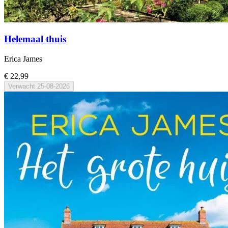
Helemaal thuis
Erica James
€ 22,99
Verwacht
25-08-2026