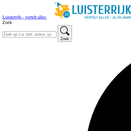
Luisterrijk - vertelt alles
Zoek
Zoek