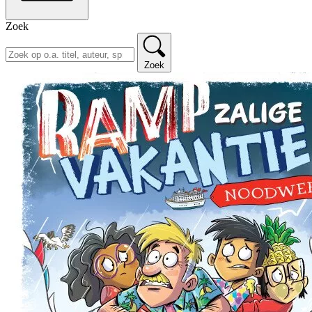
Zoek
Zoek