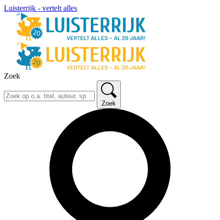
Luisterrijk - vertelt alles
Zoek
Zoek