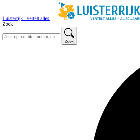
Luisterrijk - vertelt alles
Zoek
Zoek