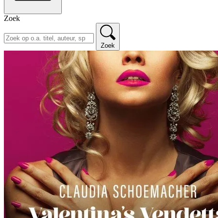
Zoek
Zoek