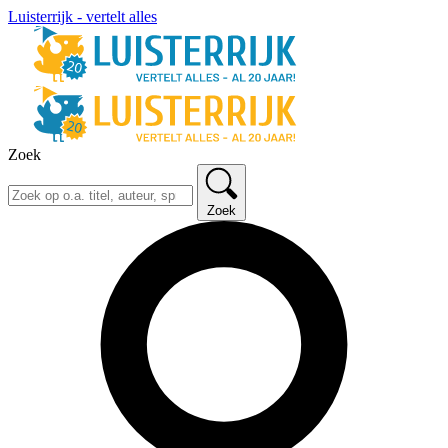
Luisterrijk - vertelt alles
Zoek
Zoek