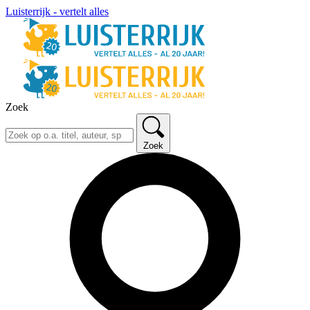
Luisterrijk - vertelt alles
Zoek
Zoek