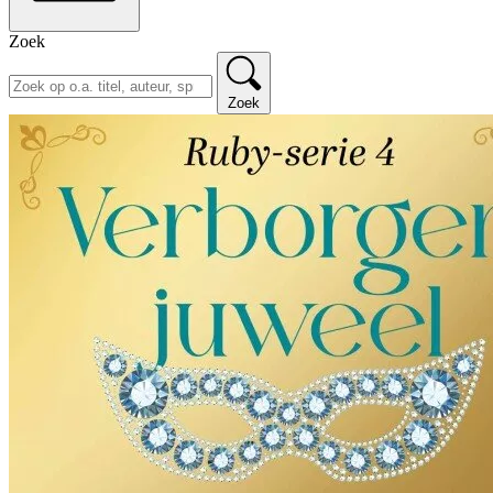
Zoek
Zoek