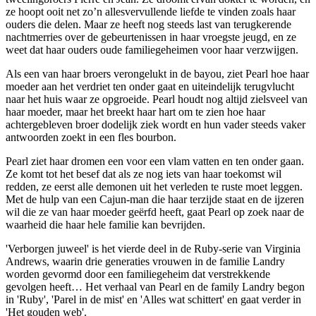
ze hoopt ooit net zo’n allesvervullende liefde te vinden zoals haar
ouders die delen. Maar ze heeft nog steeds last van terugkerende
nachtmerries over de gebeurtenissen in haar vroegste jeugd, en ze
weet dat haar ouders oude familiegeheimen voor haar verzwijgen.
Als een van haar broers verongelukt in de bayou, ziet Pearl hoe haar
moeder aan het verdriet ten onder gaat en uiteindelijk terugvlucht
naar het huis waar ze opgroeide. Pearl houdt nog altijd zielsveel van
haar moeder, maar het breekt haar hart om te zien hoe haar
achtergebleven broer dodelijk ziek wordt en hun vader steeds vaker
antwoorden zoekt in een fles bourbon.
Pearl ziet haar dromen een voor een vlam vatten en ten onder gaan.
Ze komt tot het besef dat als ze nog iets van haar toekomst wil
redden, ze eerst alle demonen uit het verleden te ruste moet leggen.
Met de hulp van een Cajun-man die haar terzijde staat en de ijzeren
wil die ze van haar moeder geërfd heeft, gaat Pearl op zoek naar de
waarheid die haar hele familie kan bevrijden.
'Verborgen juweel' is het vierde deel in de Ruby-serie van Virginia
Andrews, waarin drie generaties vrouwen in de familie Landry
worden gevormd door een familiegeheim dat verstrekkende
gevolgen heeft… Het verhaal van Pearl en de family Landry begon
in 'Ruby', 'Parel in de mist' en 'Alles wat schittert' en gaat verder in
'Het gouden web'.