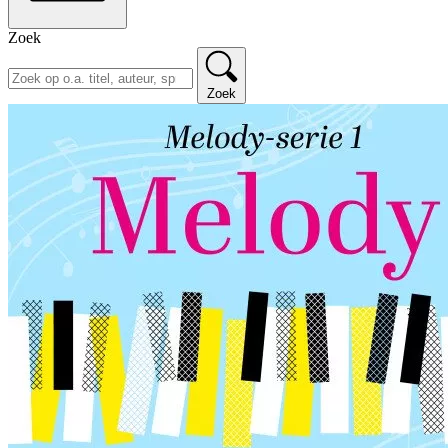
Zoek
Zoek