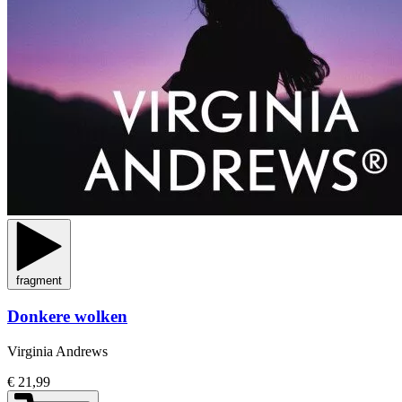
fragment
Donkere wolken
Virginia Andrews
€ 21,99