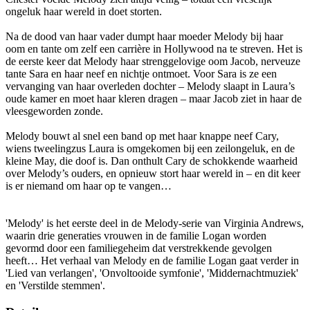
ongeluk haar wereld in doet storten.
Na de dood van haar vader dumpt haar moeder Melody bij haar
oom en tante om zelf een carrière in Hollywood na te streven. Het is
de eerste keer dat Melody haar strenggelovige oom Jacob, nerveuze
tante Sara en haar neef en nichtje ontmoet. Voor Sara is ze een
vervanging van haar overleden dochter – Melody slaapt in Laura’s
oude kamer en moet haar kleren dragen – maar Jacob ziet in haar de
vleesgeworden zonde.
Melody bouwt al snel een band op met haar knappe neef Cary,
wiens tweelingzus Laura is omgekomen bij een zeilongeluk, en de
kleine May, die doof is. Dan onthult Cary de schokkende waarheid
over Melody’s ouders, en opnieuw stort haar wereld in – en dit keer
is er niemand om haar op te vangen…
'Melody' is het eerste deel in de Melody-serie van Virginia Andrews,
waarin drie generaties vrouwen in de familie Logan worden
gevormd door een familiegeheim dat verstrekkende gevolgen
heeft… Het verhaal van Melody en de familie Logan gaat verder in
'Lied van verlangen', 'Onvoltooide symfonie', 'Middernachtmuziek'
en 'Verstilde stemmen'.