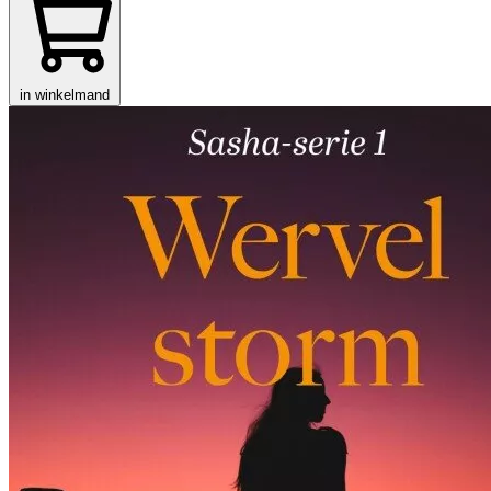
in winkelmand