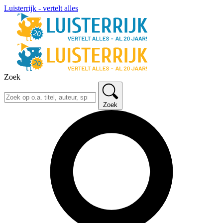
Luisterrijk - vertelt alles
Zoek
Zoek