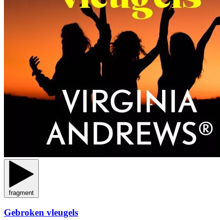
fragment
Gebroken vleugels