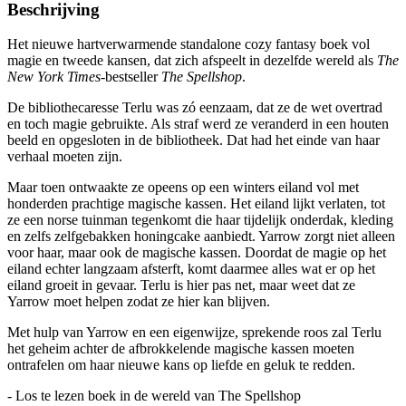
Beschrijving
Het nieuwe hartverwarmende standalone cozy fantasy boek vol
magie en tweede kansen, dat zich afspeelt in dezelfde wereld als
The
New York Times
-bestseller
The Spellshop
.
De bibliothecaresse Terlu was zó eenzaam, dat ze de wet overtrad
en toch magie gebruikte. Als straf werd ze veranderd in een houten
beeld en opgesloten in de bibliotheek. Dat had het einde van haar
verhaal moeten zijn.
Maar toen ontwaakte ze opeens op een winters eiland vol met
honderden prachtige magische kassen. Het eiland lijkt verlaten, tot
ze een norse tuinman tegenkomt die haar tijdelijk onderdak, kleding
en zelfs zelfgebakken honingcake aanbiedt. Yarrow zorgt niet alleen
voor haar, maar ook de magische kassen. Doordat de magie op het
eiland echter langzaam afsterft, komt daarmee alles wat er op het
eiland groeit in gevaar. Terlu is hier pas net, maar weet dat ze
Yarrow moet helpen zodat ze hier kan blijven.
Met hulp van Yarrow en een eigenwijze, sprekende roos zal Terlu
het geheim achter de afbrokkelende magische kassen moeten
ontrafelen om haar nieuwe kans op liefde en geluk te redden.
- Los te lezen boek in de wereld van The Spellshop