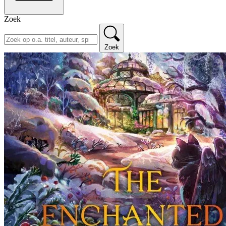
Zoek
Zoek