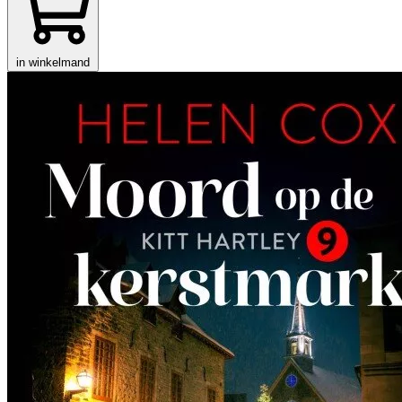
in winkelmand