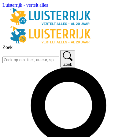
Luisterrijk - vertelt alles
Zoek
Zoek