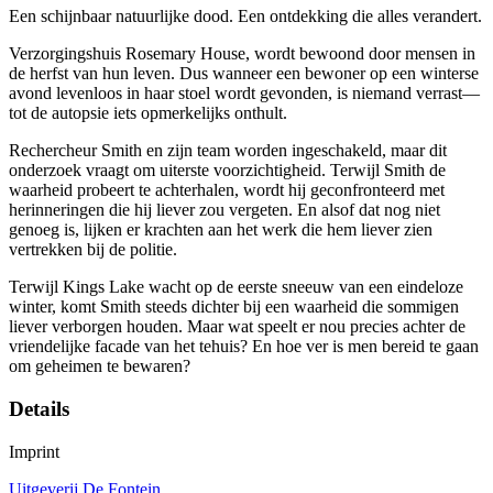
Een schijnbaar natuurlijke dood. Een ontdekking die alles verandert.
Verzorgingshuis Rosemary House, wordt bewoond door mensen in
de herfst van hun leven. Dus wanneer een bewoner op een winterse
avond levenloos in haar stoel wordt gevonden, is niemand verrast—
tot de autopsie iets opmerkelijks onthult.
Rechercheur Smith en zijn team worden ingeschakeld, maar dit
onderzoek vraagt om uiterste voorzichtigheid. Terwijl Smith de
waarheid probeert te achterhalen, wordt hij geconfronteerd met
herinneringen die hij liever zou vergeten. En alsof dat nog niet
genoeg is, lijken er krachten aan het werk die hem liever zien
vertrekken bij de politie.
Terwijl Kings Lake wacht op de eerste sneeuw van een eindeloze
winter, komt Smith steeds dichter bij een waarheid die sommigen
liever verborgen houden. Maar wat speelt er nou precies achter de
vriendelijke facade van het tehuis? En hoe ver is men bereid te gaan
om geheimen te bewaren?
Details
Imprint
Uitgeverij De Fontein