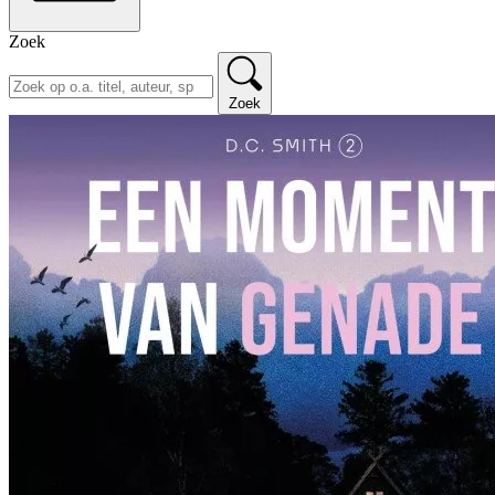
Zoek
Zoek