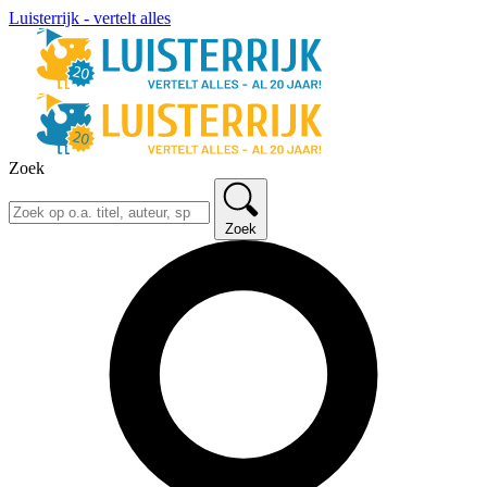
Luisterrijk - vertelt alles
Zoek
Zoek