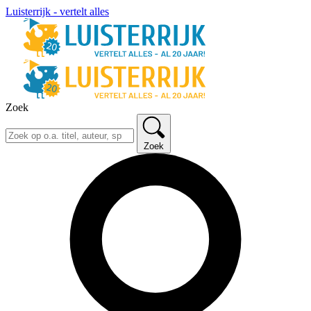
Luisterrijk - vertelt alles
Zoek
Zoek