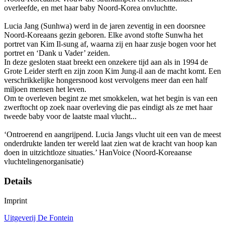
overleefde, en met haar baby Noord-Korea onvluchtte.
Lucia Jang (Sunhwa) werd in de jaren zeventig in een doorsnee
Noord-Koreaans gezin geboren. Elke avond stofte Sunwha het
portret van Kim Il-sung af, waarna zij en haar zusje bogen voor het
portret en ‘Dank u Vader’ zeiden.
In deze gesloten staat breekt een onzekere tijd aan als in 1994 de
Grote Leider sterft en zijn zoon Kim Jung-il aan de macht komt. Een
verschrikkelijke hongersnood kost vervolgens meer dan een half
miljoen mensen het leven.
Om te overleven begint ze met smokkelen, wat het begin is van een
zwerftocht op zoek naar overleving die pas eindigt als ze met haar
tweede baby voor de laatste maal vlucht...
‘Ontroerend en aangrijpend. Lucia Jangs vlucht uit een van de meest
onderdrukte landen ter wereld laat zien wat de kracht van hoop kan
doen in uitzichtloze situaties.’ HanVoice (Noord-Koreaanse
vluchtelingenorganisatie)
Details
Imprint
Uitgeverij De Fontein