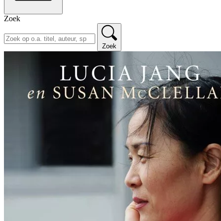
Zoek
Zoek