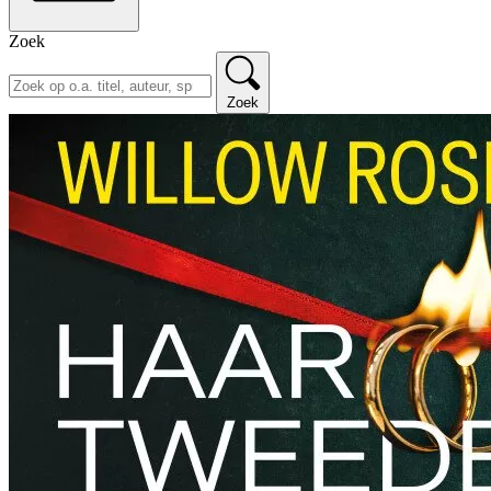
Zoek
Zoek