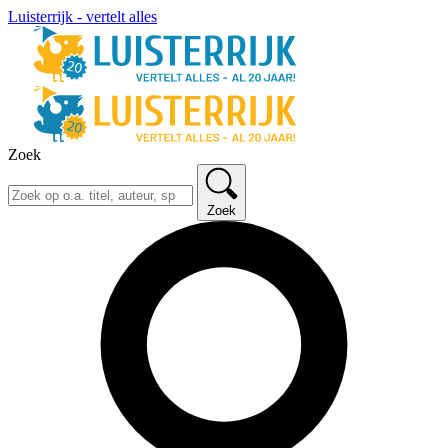
Luisterrijk - vertelt alles
Zoek
Zoek