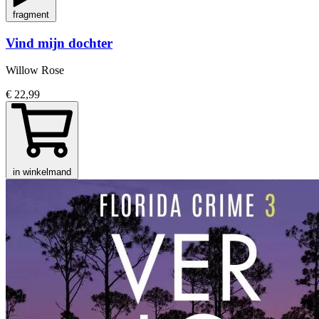
fragment
Vind mijn dochter
Willow Rose
€ 22,99
in winkelmand