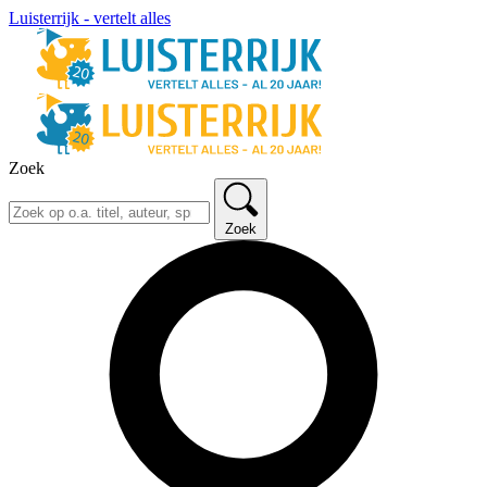
Luisterrijk - vertelt alles
Zoek
Zoek