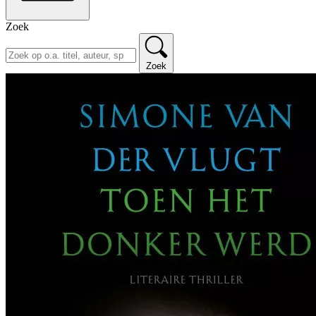
Zoek
Zoek