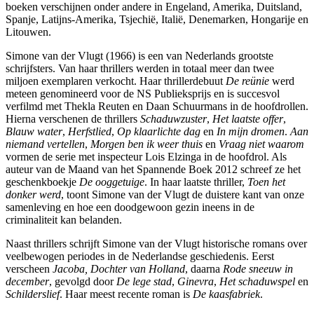
boeken verschijnen onder andere in Engeland, Amerika, Duitsland,
Spanje, Latijns-Amerika, Tsjechië, Italië, Denemarken, Hongarije en
Litouwen.
Simone van der Vlugt (1966) is een van Nederlands grootste
schrijfsters. Van haar thrillers werden in totaal meer dan twee
miljoen exemplaren verkocht. Haar thrillerdebuut
De reünie
werd
meteen genomineerd voor de NS Publieksprijs en is succesvol
verfilmd met Thekla Reuten en Daan Schuurmans in de hoofdrollen.
Hierna verschenen de thrillers
Schaduwzuster
,
Het
laatste
offer
,
Blauw
water
,
Herfstlied
,
Op
klaarlichte
dag
en
In
mijn
dromen
.
Aan
niemand
vertellen
,
Morgen
ben
ik
weer
thuis
en
Vraag
niet
waarom
vormen de serie met inspecteur Lois Elzinga in de hoofdrol. Als
auteur van de Maand van het Spannende Boek 2012 schreef ze het
geschenkboekje
De
ooggetuige
. In haar laatste thriller,
Toen het
donker werd
, toont Simone van der Vlugt de duistere kant van onze
samenleving en hoe een doodgewoon gezin ineens in de
criminaliteit kan belanden.
Naast thrillers schrijft Simone van der Vlugt historische romans over
veelbewogen periodes in de Nederlandse geschiedenis. Eerst
verscheen
Jacoba, Dochter van Holland
, daarna
Rode sneeuw in
december
, gevolgd door
De lege stad
,
Ginevra
,
Het schaduwspel
en
Schilderslief
. Haar meest recente roman is
De kaasfabriek
.