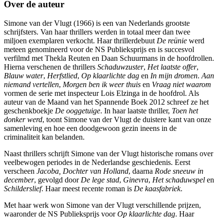
Over de auteur
Simone van der Vlugt (1966) is een van Nederlands grootste
schrijfsters. Van haar thrillers werden in totaal meer dan twee
miljoen exemplaren verkocht. Haar thrillerdebuut
De reünie
werd
meteen genomineerd voor de NS Publieksprijs en is succesvol
verfilmd met Thekla Reuten en Daan Schuurmans in de hoofdrollen.
Hierna verschenen de thrillers
Schaduwzuster
,
Het
laatste
offer
,
Blauw
water
,
Herfstlied
,
Op
klaarlichte
dag
en
In
mijn
dromen
.
Aan
niemand
vertellen
,
Morgen
ben
ik
weer
thuis
en
Vraag
niet
waarom
vormen de serie met inspecteur Lois Elzinga in de hoofdrol. Als
auteur van de Maand van het Spannende Boek 2012 schreef ze het
geschenkboekje
De
ooggetuige
. In haar laatste thriller,
Toen het
donker werd
, toont Simone van der Vlugt de duistere kant van onze
samenleving en hoe een doodgewoon gezin ineens in de
criminaliteit kan belanden.
Naast thrillers schrijft Simone van der Vlugt historische romans over
veelbewogen periodes in de Nederlandse geschiedenis. Eerst
verscheen
Jacoba, Dochter van Holland
, daarna
Rode sneeuw in
december
, gevolgd door
De lege stad
,
Ginevra
,
Het schaduwspel
en
Schilderslief
. Haar meest recente roman is
De kaasfabriek
.
Met haar werk won Simone van der Vlugt verschillende prijzen,
waaronder de NS Publieksprijs voor
Op klaarlichte dag
. Haar