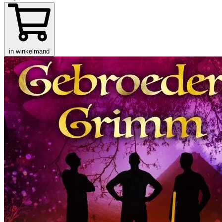
in winkelmand