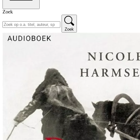
Zoek
Zoek