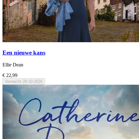
Een nieuwe kans
Ellie Dean
€ 22,99
Verwacht
28-10-2026