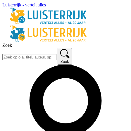
Luisterrijk - vertelt alles
Zoek
Zoek