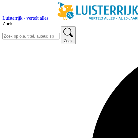
Luisterrijk - vertelt alles
Zoek
Zoek