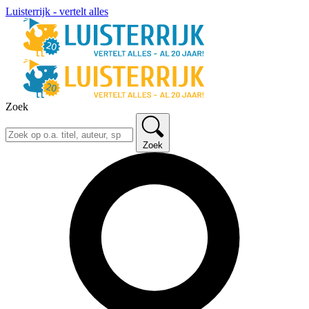
Luisterrijk - vertelt alles
Zoek
Zoek