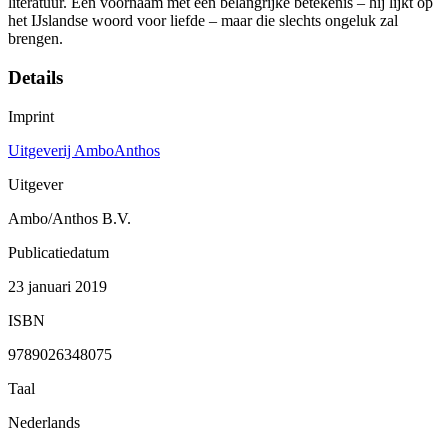
literatuur. Een voornaam met een belangrijke betekenis – hij lijkt op
het IJslandse woord voor liefde – maar die slechts ongeluk zal
brengen.
Details
Imprint
Uitgeverij AmboAnthos
Uitgever
Ambo/Anthos B.V.
Publicatiedatum
23 januari 2019
ISBN
9789026348075
Taal
Nederlands