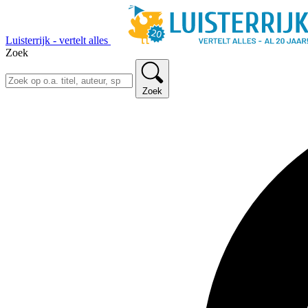
Luisterrijk - vertelt alles
Zoek
Zoek