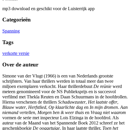
mp3 download en geschikt voor de Luisterrijk app
Categorieën
Spanning
Tags
verkorte versie
Over de auteur
Simone van der Vlugt (1966) is een van Nederlands grootste
schrijfsters. Van haar thrillers werden in totaal meer dan twee
miljoen exemplaren verkocht. Haar thrillerdebuut
De reünie
werd
meteen genomineerd voor de NS Publieksprijs en is succesvol
verfilmd met Thekla Reuten en Daan Schuurmans in de hoofdrollen.
Hierna verschenen de thrillers
Schaduwzuster
,
Het
laatste
offer
,
Blauw
water
,
Herfstlied
,
Op
klaarlichte
dag
en
In
mijn
dromen
.
Aan
niemand
vertellen
,
Morgen
ben
ik
weer
thuis
en
Vraag
niet
waarom
vormen de serie met inspecteur Lois Elzinga in de hoofdrol. Als
auteur van de Maand van het Spannende Boek 2012 schreef ze het
geschenkboekje
De
ooggetuige
. In haar laatste thriller,
Toen het