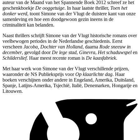
auteur van de Maand van het Spannende Boek 2012 schreef ze het
geschenkboekje
De
ooggetuige
. In haar laatste thriller,
Toen het
donker werd
, toont Simone van der Vlugt de duistere kant van onze
samenleving en hoe een doodgewoon gezin ineens in de
criminaliteit kan belanden.
Naast thrillers schrijft Simone van der Vlugt historische romans over
veelbewogen periodes in de Nederlandse geschiedenis. Eerst
verscheen
Jacoba, Dochter van Holland
, daarna
Rode sneeuw in
december
, gevolgd door
De lege stad
,
Ginevra
,
Het schaduwspel
en
Schilderslief
. Haar meest recente roman is
De kaasfabriek
.
Met haar werk won Simone van der Vlugt verschillende prijzen,
waaronder de NS Publieksprijs voor
Op klaarlichte dag
. Haar
boeken verschijnen onder andere in Engeland, Amerika, Duitsland,
Spanje, Latijns-Amerika, Tsjechië, Italië, Denemarken, Hongarije en
Litouwen.