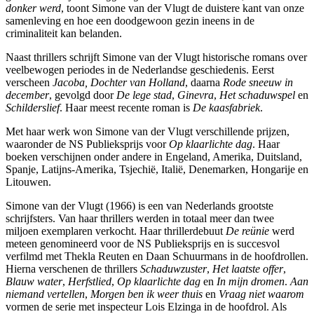
donker werd
, toont Simone van der Vlugt de duistere kant van onze
samenleving en hoe een doodgewoon gezin ineens in de
criminaliteit kan belanden.
Naast thrillers schrijft Simone van der Vlugt historische romans over
veelbewogen periodes in de Nederlandse geschiedenis. Eerst
verscheen
Jacoba, Dochter van Holland
, daarna
Rode sneeuw in
december
, gevolgd door
De lege stad
,
Ginevra
,
Het schaduwspel
en
Schilderslief
. Haar meest recente roman is
De kaasfabriek
.
Met haar werk won Simone van der Vlugt verschillende prijzen,
waaronder de NS Publieksprijs voor
Op klaarlichte dag
. Haar
boeken verschijnen onder andere in Engeland, Amerika, Duitsland,
Spanje, Latijns-Amerika, Tsjechië, Italië, Denemarken, Hongarije en
Litouwen.
Simone van der Vlugt (1966) is een van Nederlands grootste
schrijfsters. Van haar thrillers werden in totaal meer dan twee
miljoen exemplaren verkocht. Haar thrillerdebuut
De reünie
werd
meteen genomineerd voor de NS Publieksprijs en is succesvol
verfilmd met Thekla Reuten en Daan Schuurmans in de hoofdrollen.
Hierna verschenen de thrillers
Schaduwzuster
,
Het
laatste
offer
,
Blauw
water
,
Herfstlied
,
Op
klaarlichte
dag
en
In
mijn
dromen
.
Aan
niemand
vertellen
,
Morgen
ben
ik
weer
thuis
en
Vraag
niet
waarom
vormen de serie met inspecteur Lois Elzinga in de hoofdrol. Als