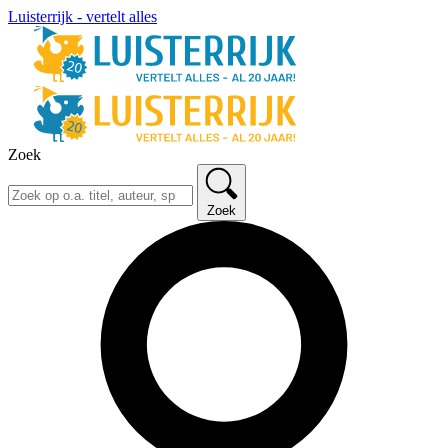
Luisterrijk - vertelt alles
Zoek
Zoek