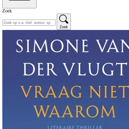
Zoek
Zoek