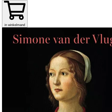
in winkelmand