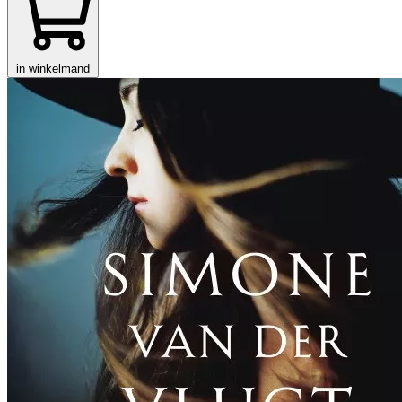
in winkelmand